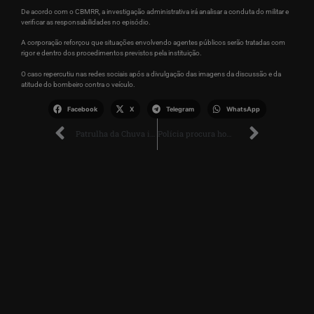
De acordo com o CBMRR, a investigação administrativa irá analisar a conduta do militar e
verificar as responsabilidades no episódio.
A corporação reforçou que situações envolvendo agentes públicos serão tratadas com
rigor e dentro dos procedimentos previstos pela instituição.
O caso repercutiu nas redes sociais após a divulgação das imagens da discussão e da
atitude do bombeiro contra o veículo.
Facebook
X
Telegram
WhatsApp
Patrulha da Chuva intensifica limpeza em bairros de Boa Vista
Polícia procura homem acusado de agredir ex-companheira no Santa Luzia