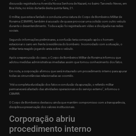
discussão registrada na Avenida Nossa Senhora de Nazaré, no bairro Tancredo Neves, em
Boa Vista, no início da tarde desta quinta-feira, 21.
O militar, que estava fardado e conduzia uma viatura do Corpo de Bombeiros Militar de
Roraima (CBMRR), também é acusado de quase provocar uma colisão com outro veículo
durante o desentendimento. Toda a ação foi registrada em vídeo e divulgada nas redes
sociais.
Segundo informações preliminares, a confusão teria começado após o homem
estacionar o carro em frente à residência do bombeiro. Incomodado com a situação, o
militar teria reagido jogando areia sobre o veículo.
Após a repercussão do caso, o Corpo de Bombeiros Militar de Roraima informou que
adotou medidas administrativas imediatas assim que tomou conhecimento dos fatos.
Em nota, a corporação afirmou que será instaurado um procedimento interno para apurar
todas as circunstâncias relacionadas ao ocorrido.
“Até a completa elucidação dos fatos e conclusão da apuração, o referido militar
permanecerá afastado das atividades operacionais e do serviço externo”, informou o
CBMRR.
O Corpo de Bombeiros destacou ainda que mantém compromisso com a transparência,
disciplina e preservação dos valores institucionais.
Corporação abriu
procedimento interno