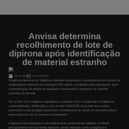
Anvisa determina
recolhimento de lote de
dipirona após identificação
de material estranho
abril 10, 2026
Sem Comentários
A Agência Nacional de Vigilância Sanitária determinou o recolhimento de um lote do
medicamento dipirona monoidratada 500 mg/mL, produzido pela Hypofarma, após
a identificação de desvio de qualidade relacionado à presença de material
estranho na fórmula.
De acordo com a agência reguladora, a medida inclui a suspensão imediata da
comercialização, distribuição e uso do lote 24112378. A decisão tem caráter
preventivo e visa proteger pacientes e profissionais de saúde de possíveis riscos
associados ao uso do produto contaminado.
A dipirona monoidratada é um medicamento amplamente utilizado no Brasil,
principalmente em sua forma injetável, sendo indicado como analgésico e