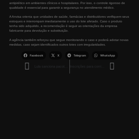
antipirético em ambientes clínicos e hospitalares. Por isso, o controle rigoroso de
qualidade é essencial para garantir a segurança no atendimento médico.
A Anvisa orienta que unidades de saúde, farmácias e distribuidores verifiquem seus
estoques e interrompam imediatamente o uso do lote afetado. Caso o produto
tenha sido adquirido, a recomendação é seguir as orientações da empresa
fabricante para devolução e substituição.
A agência também reforçou que segue monitorando o caso e poderá adotar novas
medidas, caso sejam identificados outros lotes com irregularidades.
Facebook
X
Telegram
WhatsApp
Lula sanciona pacote de medidas contra violência de gênero com foco em proteção e novas tipificações criminais
Inscrições para corrida Viva Roraima abrem com vagas limitadas e ação solidária em Boa Vista