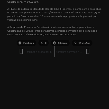
Constitucional nº 103/2019.
A PEC é de autoria do deputado Renato Silva (Podemos) e conta com a assinatura
de outros sete parlamentares. A votação ocorreu na manhã desta terça-feira (3), no
plenário da Casa, e recebeu 18 votos favoráveis. A proposta ainda passará por
votação em segundo turno.
A Proposta de Emenda à Constituição é o instrumento utilizado para alterar a
Constituição do Estado. Para ser aprovada, precisa ser votada em dois turnos e
contar com, no mínimo, dois terços dos votos dos deputados.
Facebook
X
Telegram
WhatsApp
Mulher é presa por tráfico de drogas no bairro Buritis
Prefeitura convoca novos cuidadores aprovados no seletivo de 2023