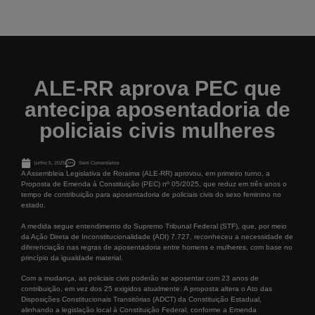
ALE-RR aprova PEC que
antecipa aposentadoria de
policiais civis mulheres
junho 5, 2025
Sem Comentários
A Assembleia Legislativa de Roraima (ALE-RR) aprovou, em primeiro turno, a
Proposta de Emenda à Constituição (PEC) nº 05/2025, que reduz em três anos o
tempo de contribuição para aposentadoria de policiais civis do sexo feminino no
estado.
A medida segue entendimento do Supremo Tribunal Federal (STF), que, por meio
da Ação Direta de Inconstitucionalidade (ADI) 7.727, reconheceu a necessidade de
diferenciação nas regras de aposentadoria entre homens e mulheres, com base no
princípio da igualdade material.
Com a mudança, as policiais civis poderão se aposentar com 23 anos de
contribuição, em vez dos 25 exigidos atualmente. A proposta altera o Ato das
Disposições Constitucionais Transitórias (ADCT) da Constituição Estadual,
alinhando a legislação local à Constituição Federal, conforme a Emenda