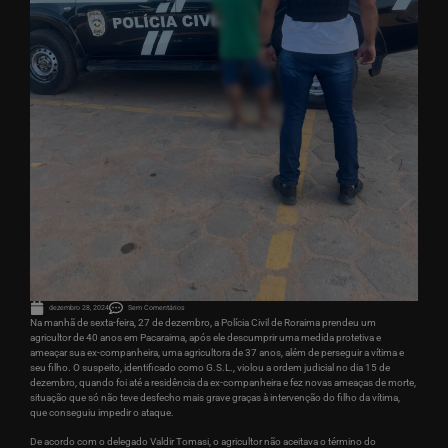
dezembro 28, 2024
Sem Comentários
Na manhã de sexta-feira, 27 de dezembro, a Polícia Civil de Roraima prendeu um
agricultor de 40 anos em Pacaraima, após ele descumprir uma medida protetiva e
ameaçar sua ex-companheira, uma agricultora de 37 anos, além de perseguir a vítima e
seu filho. O suspeito, identificado como G.S.L., violou a ordem judicial no dia 15 de
dezembro, quando foi até a residência da ex-companheira e fez novas ameaças de morte,
situação que só não teve desfecho mais grave graças à intervenção do filho da vítima,
que conseguiu impedir o ataque.
De acordo com o delegado Valdir Tomasi, o agricultor não aceitava o término do