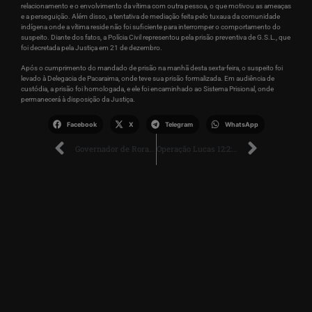
relacionamento e o envolvimento da vítima com outra pessoa, o que motivou as ameaças
e a perseguição. Além disso, a tentativa de mediação feita pelo tuxaua da comunidade
indígena onde a vítima reside não foi suficiente para interromper o comportamento do
suspeito. Diante dos fatos, a Polícia Civil representou pela prisão preventiva de G.S.L., que
foi decretada pela Justiça em 21 de dezembro.
Após o cumprimento do mandado de prisão na manhã desta sexta-feira, o suspeito foi
levado à Delegacia de Pacaraima, onde teve sua prisão formalizada. Em audiência de
custódia, a prisão foi homologada, e ele foi encaminhado ao Sistema Prisional, onde
permanecerá à disposição da Justiça.
Facebook
X
Telegram
WhatsApp
Governador de Roraima Reintegra Capitão da PM Acusado de Assassinato ao Quadro de Oficiais
Operação Lucas 12:2: Polícia Civil de Roraima Avança nas Investigações de Tráfico de Drogas