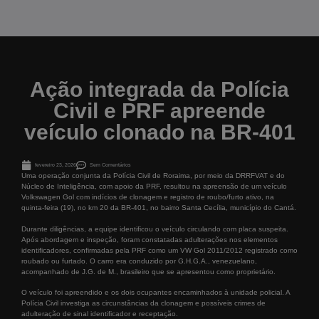
Ação integrada da Polícia
Civil e PRF apreende
veículo clonado na BR-401
fevereiro 23, 2026
Sem Comentários
Uma operação conjunta da Polícia Civil de Roraima, por meio da DRRFVAT e do
Núcleo de Inteligência, com apoio da PRF, resultou na apreensão de um veículo
Volkswagen Gol com indícios de clonagem e registro de roubo/furto ativo, na
quinta-feira (19), no km 20 da BR-401, no bairro Santa Cecília, município do Cantá.
Durante diligências, a equipe identificou o veículo circulando com placa suspeita.
Após abordagem e inspeção, foram constatadas adulterações nos elementos
identificadores, confirmadas pela PRF como um VW Gol 2011/2012 registrado como
roubado ou furtado. O carro era conduzido por G.H.G.A., venezuelano,
acompanhado de J.G. de M., brasileiro que se apresentou como proprietário.
O veículo foi apreendido e os dois ocupantes encaminhados à unidade policial. A
Polícia Civil investiga as circunstâncias da clonagem e possíveis crimes de
adulteração de sinal identificador e receptação.