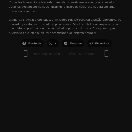
Conselho Tutelar. A adolescente, que relatou sentir medo e vergonha, revelou
detalhes dos abusos sofridos, incluindo o último episódio ocorrido na semana
anterior à denúncia.
Diante da gravidade dos fatos, o Ministério Público solicitou a prisão preventiva do
acusado, pedido que foi acatado pela Justiça. A Polícia Civil deu cumprimento ao
mandado de prisão e conduziu o agricultor para a delegacia. Após passar por
audiência de custódia, ele foi encaminhado ao sistema prisional.
Facebook
X
Telegram
WhatsApp
Novo reajuste do ICMS aumentará preço dos combustíveis em 2025
Polícia Civil Desmantela Esquema de Tráfico em Iracema