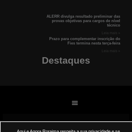
ALERR divulga resultado preliminar das
provas objetivas para cargos de nível
técnico
Leia mais »
Prazo para complementar inscrição do
Fies termina nesta terça-feira
Leia mais »
Destaques
Aqui e Agora Roraima respeita a sua privacidade e se
Envie suas denúncias por E-mail