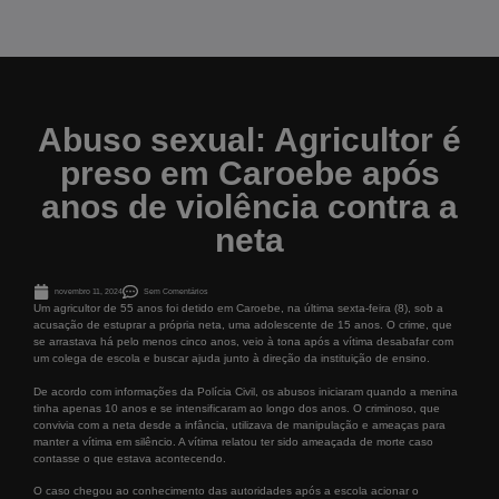
Abuso sexual: Agricultor é
preso em Caroebe após
anos de violência contra a
neta
novembro 11, 2024
Sem Comentários
Um agricultor de 55 anos foi detido em Caroebe, na última sexta-feira (8), sob a
acusação de estuprar a própria neta, uma adolescente de 15 anos. O crime, que
se arrastava há pelo menos cinco anos, veio à tona após a vítima desabafar com
um colega de escola e buscar ajuda junto à direção da instituição de ensino.
De acordo com informações da Polícia Civil, os abusos iniciaram quando a menina
tinha apenas 10 anos e se intensificaram ao longo dos anos. O criminoso, que
convivia com a neta desde a infância, utilizava de manipulação e ameaças para
manter a vítima em silêncio. A vítima relatou ter sido ameaçada de morte caso
contasse o que estava acontecendo.
O caso chegou ao conhecimento das autoridades após a escola acionar o